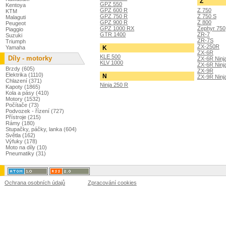
Z
GPZ 550
Kentoya
GPZ 600 R
Z 750
KTM
GPZ 750 R
Z 750 S
Malaguti
GPZ 900 R
Z 800
Peugeot
GPZ 1000 RX
Zephyr 750
Piaggio
GTR 1400
ZR-7
Suzuki
ZR-7S
Triumph
ZX-250R
K
Yamaha
ZX-6R
KLE 500
Díly - motorky
ZX-6R Ninj
KLV 1000
ZX-6R Ninj
Brzdy (605)
ZX-9R
Elektrika (1110)
N
ZX-9R Ninj
Chlazení (371)
Ninja 250 R
Kapoty (1865)
Kola a pásy (410)
Motory (1532)
Počítače (73)
Podvozek - řízení (727)
Přístroje (215)
Rámy (180)
Stupačky, páčky, lanka (604)
Světla (162)
Výfuky (178)
Moto na díly (10)
Pneumatiky (31)
Ochrana osobních údajů
Zpracování cookies