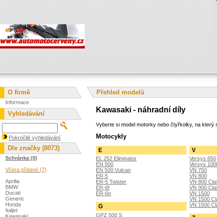
O firmě
Přehled modelů
Informace
Kawasaki - náhradní díly
Vyhledávání
Vyberte si model motorky nebo čtyřkolky, na který s
Motocykly
Pokročilé vyhledávání
Dle značky (8073)
E
V
Schránka (0)
EL 252 Eliminator
Versys 650
EN 500
Versys 100
Včera přidané (7)
EN 500 Vulcan
VN 750
ER-5
VN 800
Aprilia
ER-5 Twister
VN 800 Cla
BMW
ER-6f
VN 900 Cla
Ducati
ER-6n
VN 1500
Generic
VN 1500 Cl
Honda
VN 1500 Cla
G
Italjet
GPZ 500 S
Kawasaki