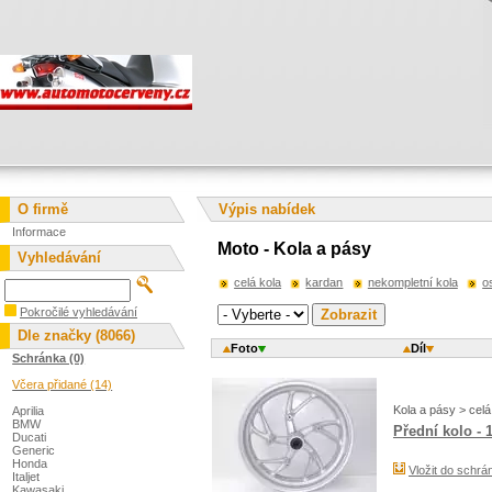
O firmě
Výpis nabídek
Informace
Moto - Kola a pásy
Vyhledávání
celá kola
kardan
nekompletní kola
o
Pokročilé vyhledávání
Dle značky (8066)
Foto
Díl
Schránka (0)
Včera přidané (14)
Kola a pásy > celá
Aprilia
BMW
Přední kolo - 
Ducati
Generic
Honda
Vložit do schrá
Italjet
Kawasaki