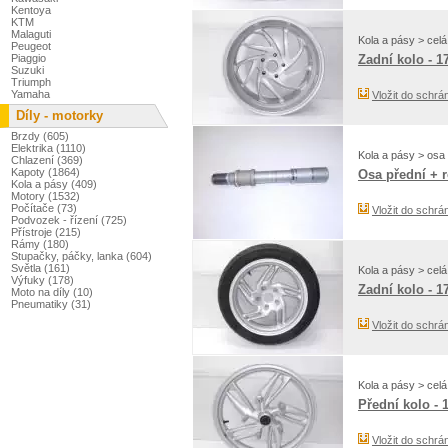
Kentoya
KTM
Malaguti
Kola a pásy > celá
Peugeot
Piaggio
Zadní kolo - 1
Suzuki
Triumph
Yamaha
Vložit do schrá
Díly - motorky
Brzdy (605)
Elektrika (1110)
Kola a pásy > osa 
Chlazení (369)
Kapoty (1864)
Osa přední + 
Kola a pásy (409)
Motory (1532)
Počítače (73)
Vložit do schrá
Podvozek - řízení (725)
Přístroje (215)
Rámy (180)
Stupačky, páčky, lanka (604)
Světla (161)
Kola a pásy > celá
Výfuky (178)
Zadní kolo - 1
Moto na díly (10)
Pneumatiky (31)
Vložit do schrá
Kola a pásy > celá
Přední kolo - 
Vložit do schrá