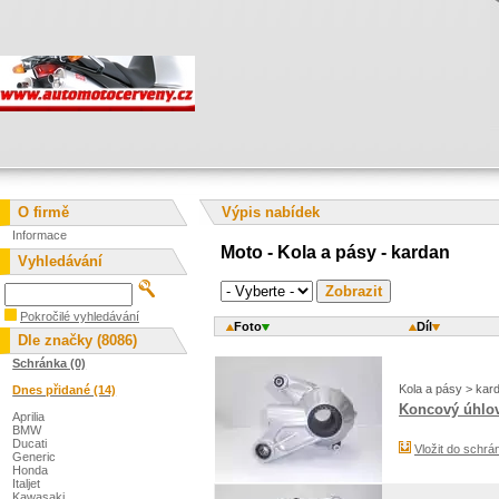
O firmě
Výpis nabídek
Informace
Moto - Kola a pásy - kardan
Vyhledávání
Pokročilé vyhledávání
Foto
Díl
Dle značky (8086)
Schránka (0)
Kola a pásy > kar
Dnes přidané (14)
Koncový úhlov
Aprilia
BMW
Ducati
Vložit do schrá
Generic
Honda
Italjet
Kawasaki