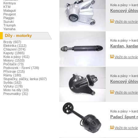
Kentoya
Kola a pásy > kar
KTM
Koncový úhlový
Malaguti
Peugeot
Piaggio
Suzuki
Vložit do schrá
Triumph
Yamaha
Díly - motorky
Kola a pásy > kar
Brzdy (607)
Elektrika (1112)
Kardan, kardan
Chlazení (374)
Kapoty (1865)
Kola a pásy (411)
Vložit do schrá
Motory (1533)
Počítače (73)
Podvozek - řízení (728)
Přístroje (215)
Rámy (180)
Kola a pásy > kar
Stupačky, páčky, lanka (607)
Koncový úhlov
Světla (162)
Výfuky (178)
Moto na díly (10)
Vložit do schrá
Pneumatiky (31)
Kola a pásy > kar
Padací špunt n
Vložit do schrá