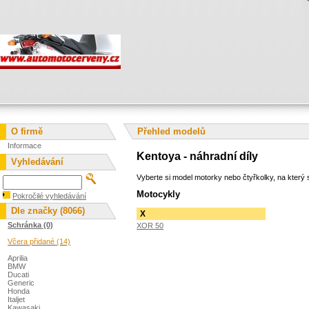
O firmě
Přehled modelů
Informace
Kentoya - náhradní díly
Vyhledávání
Vyberte si model motorky nebo čtyřkolky, na který s
Motocykly
Pokročilé vyhledávání
Dle značky (8066)
X
Schránka (0)
XOR 50
Včera přidané (14)
Aprilia
BMW
Ducati
Generic
Honda
Italjet
Kawasaki