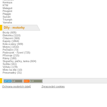
Kentoya
KTM
Malaguti
Peugeot
Piaggio
Suzuki
Triumph
Yamaha
Díly - motorky
Brzdy (605)
Elektrika (1110)
Chlazení (369)
Kapoty (1864)
Kola a pásy (409)
Motory (1532)
Počítače (73)
Podvozek - řízení (725)
Přístroje (215)
Rámy (180)
Stupačky, páčky, lanka (604)
Světla (161)
Výfuky (178)
Moto na díly (10)
Pneumatiky (31)
Ochrana osobních údajů
Zpracování cookies