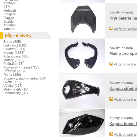
Kentoya
KTM
Malaguti
Kapoty > kapoty
Peugeot
Piaggio
Kryt baterie n
Suzuki
Triumph
Yamaha
Vložit do schrá
Díly - motorky
Brzdy (605)
Elektrika (1110)
Kapoty > kapoty
Chlazení (371)
Kapoty (1865)
Madlo pro spo
Kola a pásy (410)
Motory (1532)
Počítače (73)
Vložit do schrá
Podvozek - řízení (727)
Přístroje (215)
Rámy (180)
Stupačky, páčky, lanka (604)
Světla (162)
Kapoty > kapoty
Výfuky (178)
Kapota střední
Moto na díly (10)
Pneumatiky (31)
Vložit do schrá
Kapoty > kapoty
Kapota boční l
Vložit do schrá