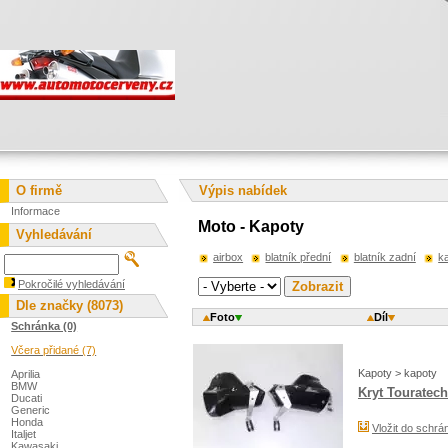
O firmě
Výpis nabídek
Informace
Moto - Kapoty
Vyhledávání
airbox
blatník přední
blatník zadní
k
Pokročilé vyhledávání
Dle značky (8073)
Foto
Díl
Schránka (0)
Včera přidané (7)
Kapoty > kapoty
Aprilia
BMW
Kryt Touratech 
Ducati
Generic
Honda
Vložit do schrá
Italjet
Kawasaki