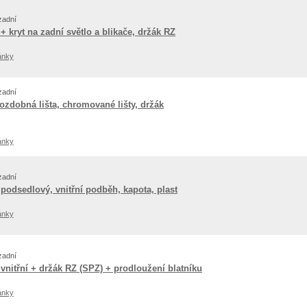
zadní
 + kryt na zadní světlo a blikače, držák RZ
ánky
zadní
zdobná lišta, chromované lišty, držák
ánky
zadní
 podsedlový, vnitřní podběh, kapota, plast
ánky
zadní
 vnitřní + držák RZ (SPZ) + prodloužení blatníku
ánky