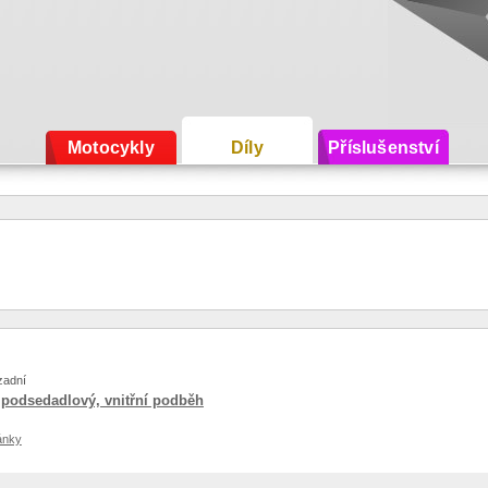
Motocykly
Díly
Příslušenství
zadní
 podsedadlový, vnitřní podběh
ánky