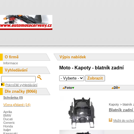
O firmě
Výpis nabídek
Informace
Moto - Kapoty - blatník zadní
Vyhledávání
Pokročilé vyhledávání
Foto
Díl
Dle značky (8066)
Schránka (0)
Kapoty > blatník 
Včera přidané (14)
Blatník zadní
Aprilia
BMW
Ducati
Vložit do schr
Generic
Honda
Italjet
Kawasaki