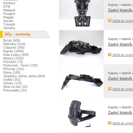
Kentoya
Kapoty > blatník 
KTM
Zadní blatní
Malaguti
Peugeot
Piaggio
Suzuki
Vložit do schr
Triumph
Yamaha
Díly - motorky
Kapoty > blatník 
Brzdy (605)
Elektrika (1110)
Zadní blatník
Chlazení (369)
Kapoty (1864)
Kola a pásy (409)
Vložit do schr
Motory (1532)
Počítače (73)
Podvozek - řízení (725)
Přístroje (215)
Rámy (180)
Kapoty > blatník 
Stupačky, páčky, lanka (604)
Zadní blatník
Světla (161)
Výfuky (178)
Moto na díly (10)
Vložit do schr
Pneumatiky (31)
Kapoty > blatník 
Zadní blatník
Vložit do schr