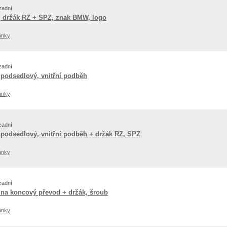
zadní
k, držák RZ + SPZ, znak BMW, logo
ánky
zadní
 podsedlový, vnitřní podběh
ánky
zadní
 podsedlový, vnitřní podběh + držák RZ, SPZ
ánky
zadní
 na koncový převod + držák, šroub
ánky