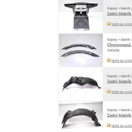
Kapoty > blatník 
Zadní blatník
Vložit do schr
Kapoty > blatník 
Chromovaná o
YHH200
Vložit do schr
Kapoty > blatník 
Zadní blatník
Vložit do schr
Kapoty > blatník 
Zadní blatník
Vložit do schr