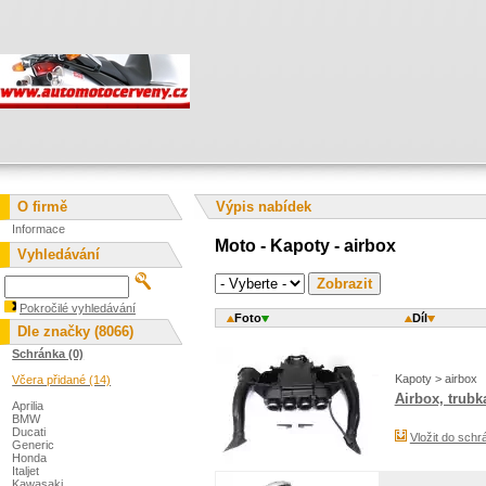
O firmě
Výpis nabídek
Informace
Moto - Kapoty - airbox
Vyhledávání
Pokročilé vyhledávání
Foto
Díl
Dle značky (8066)
Schránka (0)
Kapoty > airbox
Včera přidané (14)
Airbox, trubk
Aprilia
BMW
Ducati
Vložit do schr
Generic
Honda
Italjet
Kawasaki