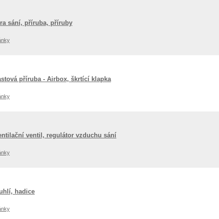
a sání, příruba, příruby
ánky
tová příruba - Airbox, škrtící klapka
ánky
tilační ventil, regulátor vzduchu sání
ánky
 uhlí, hadice
ánky