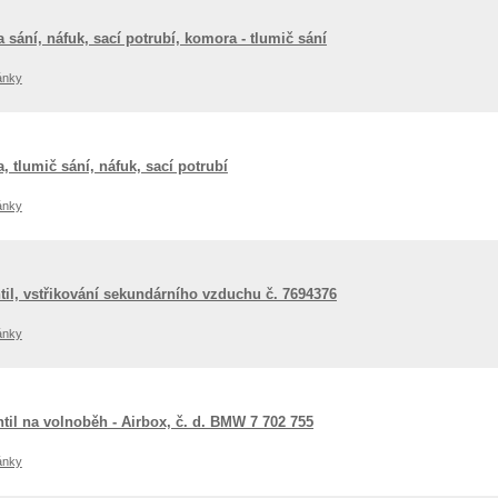
a sání, náfuk, sací potrubí, komora - tlumič sání
ánky
a, tlumič sání, náfuk, sací potrubí
ánky
til, vstřikování sekundárního vzduchu č. 7694376
ánky
til na volnoběh - Airbox, č. d. BMW 7 702 755
ánky