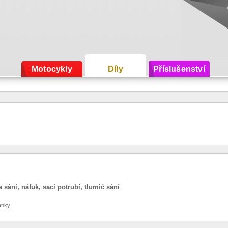
Motocykly
Díly
Příslušenství
a sání, náfuk, sací potrubí, tlumič sání
ánky