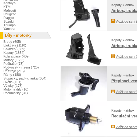
Kentoya
Kapoty > airbox
KTM
Airbox, trubk
Malaguti
Peugeot
Piaggio
Suzuki
Vložit do schr
Triumph
Yamaha
Díly - motorky
Kapoty > airbox
Brzdy (605)
Elektrika (1110)
Airbox, trubk
Chlazení (369)
Kapoty (1864)
Kola a pásy (409)
Vložit do schr
Motory (1532)
Počítače (73)
Podvozek - řízení (725)
Přístroje (215)
Rámy (180)
Kapoty > airbox
Stupačky, páčky, lanka (604)
Přepínací ven
Světla (161)
Výfuky (178)
Moto na díly (10)
Vložit do schr
Pneumatiky (31)
Kapoty > airbox
Regulační ven
Vložit do schr