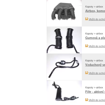
Kapoty > airbox
Airbox, komor
Vložit do schr
Kapoty > airbox
Gumová a plas
Vložit do schr
Kapoty > airbox
Vzduchový ven
Vložit do schr
Kapoty > airbox
Filtr - aktivní
Vložit do schr