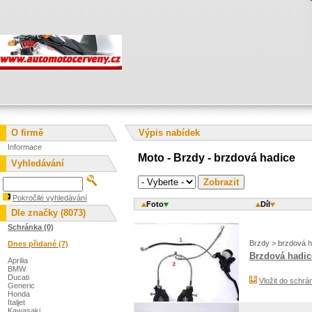
O firmě
Výpis nabídek
Informace
Moto - Brzdy - brzdová hadice
Vyhledávání
Pokročilé vyhledávání
Foto
Díl
Dle značky (8073)
Schránka (0)
Brzdy > brzdová h
Dnes přidané (7)
Brzdová hadic
Aprilia
BMW
Ducati
Vložit do schrá
Generic
Honda
Italjet
Kawasaki