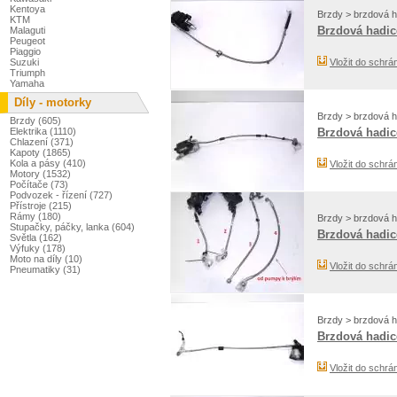
Kentoya
Brzdy > brzdová h
KTM
Brzdová hadice
Malaguti
Peugeot
Piaggio
Suzuki
Vložit do schrá
Triumph
Yamaha
Díly - motorky
Brzdy > brzdová h
Brzdy (605)
Elektrika (1110)
Brzdová hadic
Chlazení (371)
Kapoty (1865)
Kola a pásy (410)
Vložit do schrá
Motory (1532)
Počítače (73)
Podvozek - řízení (727)
Přístroje (215)
Rámy (180)
Brzdy > brzdová h
Stupačky, páčky, lanka (604)
Brzdová hadic
Světla (162)
Výfuky (178)
Moto na díly (10)
Vložit do schrá
Pneumatiky (31)
Brzdy > brzdová h
Brzdová hadic
Vložit do schrá