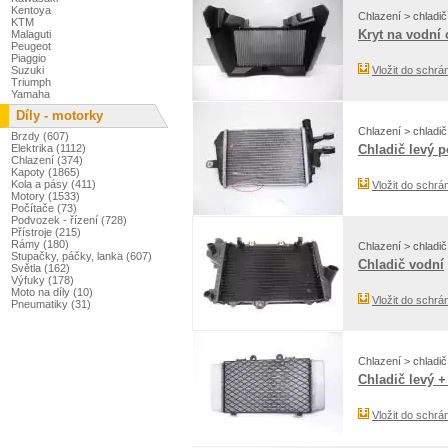
Kentoya
Chlazení > chladič
KTM
Kryt na vodní 
Malaguti
Peugeot
Piaggio
Suzuki
Vložit do schrá
Triumph
Yamaha
Díly - motorky
Chlazení > chladič
Brzdy (607)
Elektrika (1112)
Chladič levý 
Chlazení (374)
Kapoty (1865)
Kola a pásy (411)
Vložit do schrá
Motory (1533)
Počítače (73)
Podvozek - řízení (728)
Přístroje (215)
Rámy (180)
Chlazení > chladič
Stupačky, páčky, lanka (607)
Chladič vodní
Světla (162)
Výfuky (178)
Moto na díly (10)
Vložit do schrá
Pneumatiky (31)
Chlazení > chladič
Chladič levý +
Vložit do schrá