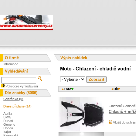
O firmě
Výpis nabídek
Informace
Moto - Chlazení - chladič vodní
Vyhledávání
Pokročilé vyhledávání
Foto
Díl
Dle značky (8086)
Schránka (0)
Chlazení > chladič
Dnes přidané (14)
Chladič + mříž
Aprilia
BMW
Ducati
Vložit do schrá
Generic
Honda
Italjet
Kawasaki