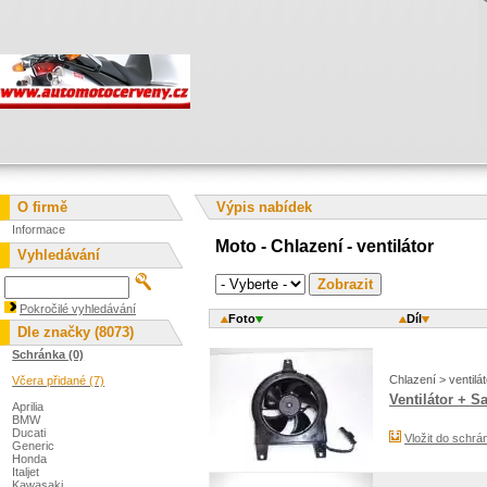
O firmě
Výpis nabídek
Informace
Moto - Chlazení - ventilátor
Vyhledávání
Pokročilé vyhledávání
Foto
Díl
Dle značky (8073)
Schránka (0)
Chlazení > ventilát
Včera přidané (7)
Ventilátor + S
Aprilia
BMW
Ducati
Vložit do schrá
Generic
Honda
Italjet
Kawasaki