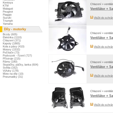
Kentoya
Chlazení > ventilát
KTM
Ventilátor + S
Malaguti
Peugeot
Piaggio
Suzuki
Vložit do schrá
Triumph
Yamaha
Díly - motorky
Chlazení > ventilát
Brzdy (605)
Elektrika (1110)
Ventilátor + S
Chlazení (371)
Kapoty (1865)
Kola a pásy (410)
Vložit do schrá
Motory (1532)
Počítače (73)
Podvozek - řízení (727)
Přístroje (215)
Rámy (180)
Chlazení > ventilát
Stupačky, páčky, lanka (604)
Ventilátor + S
Světla (162)
Výfuky (178)
Moto na díly (10)
Vložit do schrá
Pneumatiky (31)
Chlazení > ventilát
Ventilátor + S
Vložit do schrá