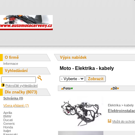
O firmě
Výpis nabídek
Informace
Moto - Elektrika - kabely
Vyhledávání
Pokročilé vyhledávání
Foto
Díl
Dle značky (8073)
Schránka (0)
Elektrika > kabely
Včera přidané (7)
Elektroinstalac
Aprilia
BMW
Ducati
Vložit do schrá
Generic
Honda
Italjet
Kawasaki