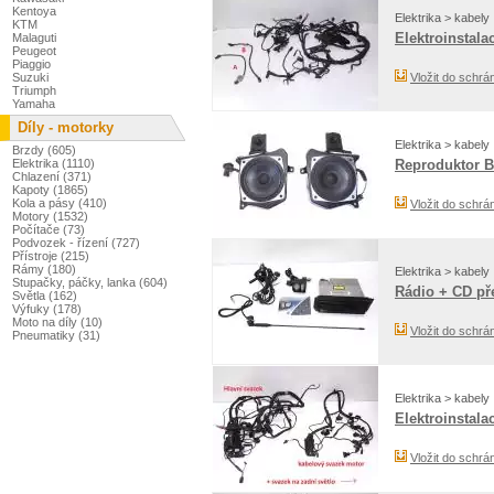
Kentoya
Elektrika > kabely
KTM
Elektroinstala
Malaguti
Peugeot
Piaggio
Suzuki
Vložit do schrá
Triumph
Yamaha
Díly - motorky
Elektrika > kabely
Brzdy (605)
Elektrika (1110)
Reproduktor B
Chlazení (371)
Kapoty (1865)
Kola a pásy (410)
Vložit do schrá
Motory (1532)
Počítače (73)
Podvozek - řízení (727)
Přístroje (215)
Rámy (180)
Elektrika > kabely
Stupačky, páčky, lanka (604)
Rádio + CD pře
Světla (162)
Výfuky (178)
Moto na díly (10)
Vložit do schrá
Pneumatiky (31)
Elektrika > kabely
Elektroinstala
Vložit do schrá