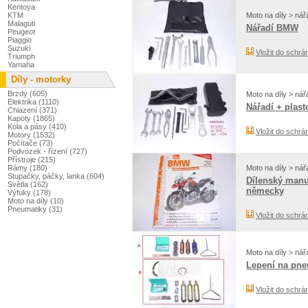
Kentoya
Moto na díly > nář
KTM
Malaguti
Nářadí BMW
Peugeot
Piaggio
Suzuki
Vložit do schrá
Triumph
Yamaha
Díly - motorky
Brzdy (605)
Moto na díly > nář
Elektrika (1110)
Nářadí + plast
Chlazení (371)
Kapoty (1865)
Kola a pásy (410)
Vložit do schrá
Motory (1532)
Počítače (73)
Podvozek - řízení (727)
Přístroje (215)
Moto na díly > nář
Rámy (180)
Stupačky, páčky, lanka (604)
Dílenský manu
Světla (162)
německy
Výfuky (178)
Moto na díly (10)
Pneumatiky (31)
Vložit do schrá
Moto na díly > nář
Lepení na pne
Vložit do schrá