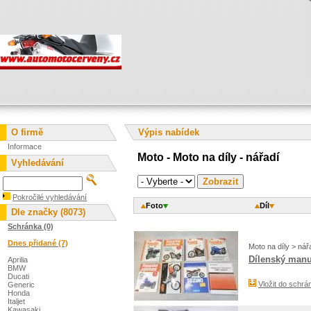
O firmě
Výpis nabídek
Informace
Moto - Moto na díly - nářadí
Vyhledávání
Pokročilé vyhledávání
Foto
Díl
Dle značky (8073)
Schránka (0)
Dnes přidané (7)
Moto na díly > nář
Dílenský manu
Aprilia
BMW
Ducati
Vložit do schrá
Generic
Honda
Italjet
Kawasaki