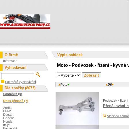
O firmě
Výpis nabídek
Informace
Moto - Podvozek - řízení - kyvná v
Vyhledávání
Pokročilé vyhledávání
Foto
Díl
Dle značky (8073)
Schránka (0)
Podvozek - řízení 
Dnes přidané (7)
Přepákování n
Aprilia
BMW
Ducati
Vložit do schrá
Generic
Honda
Italjet
Kawasaki