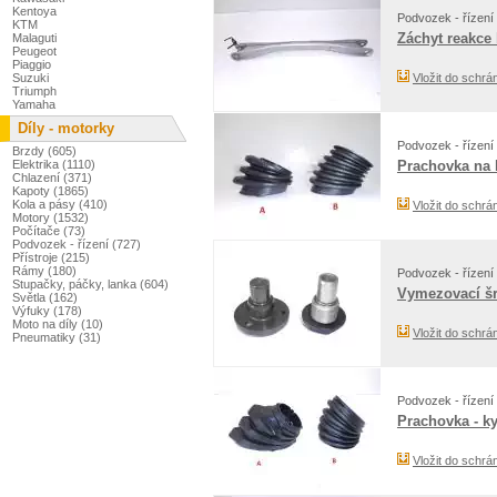
Kentoya
Podvozek - řízení 
KTM
Záchyt reakce
Malaguti
Peugeot
Piaggio
Suzuki
Vložit do schrá
Triumph
Yamaha
Díly - motorky
Podvozek - řízení 
Brzdy (605)
Elektrika (1110)
Prachovka na 
Chlazení (371)
Kapoty (1865)
Kola a pásy (410)
Vložit do schrá
Motory (1532)
Počítače (73)
Podvozek - řízení (727)
Přístroje (215)
Rámy (180)
Podvozek - řízení 
Stupačky, páčky, lanka (604)
Vymezovací šr
Světla (162)
Výfuky (178)
Moto na díly (10)
Vložit do schrá
Pneumatiky (31)
Podvozek - řízení 
Prachovka - k
Vložit do schrá