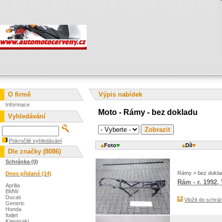
O firmě
Výpis nabídek
Informace
Moto - Rámy - bez dokladu
Vyhledávání
Pokročilé vyhledávání
Foto
Díl
Dle značky (8086)
Schránka (0)
Rámy > bez dokla
Dnes přidané (14)
Rám - r. 1992,
Aprilia
BMW
Ducati
Vložit do schrá
Generic
Honda
Italjet
Kawasaki