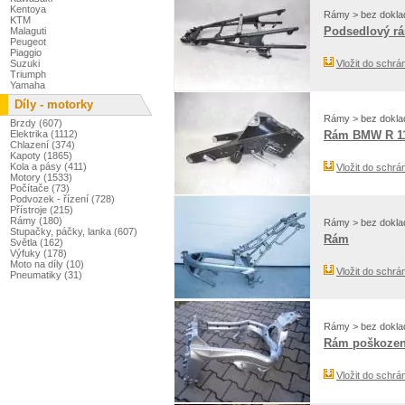
Kentoya
Rámy > bez dokla
KTM
Podsedlový r
Malaguti
Peugeot
Piaggio
Suzuki
Vložit do schrá
Triumph
Yamaha
Díly - motorky
Rámy > bez dokla
Brzdy (607)
Elektrika (1112)
Rám BMW R 1
Chlazení (374)
Kapoty (1865)
Kola a pásy (411)
Vložit do schrá
Motory (1533)
Počítače (73)
Podvozek - řízení (728)
Přístroje (215)
Rámy (180)
Rámy > bez dokla
Stupačky, páčky, lanka (607)
Rám
Světla (162)
Výfuky (178)
Moto na díly (10)
Vložit do schrá
Pneumatiky (31)
Rámy > bez dokla
Rám poškoze
Vložit do schrá