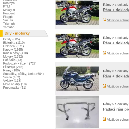
Kentoya
Rámy > s doklady
KTM
Rám + doklady
Malaguti
Peugeot
Piaggio
Suzuki
Vložit do schrá
Triumph
Yamaha
Díly - motorky
Rámy > s doklady
Brzdy (605)
Elektrika (1110)
Rám + doklady
Chlazení (371)
Kapoty (1865)
Kola a pásy (410)
Vložit do schrá
Motory (1532)
Počítače (73)
Podvozek - řízení (727)
Přístroje (215)
Rámy (180)
Rámy > s doklady
Stupačky, páčky, lanka (604)
Rám + doklady
Světla (162)
Výfuky (178)
Moto na díly (10)
Vložit do schrá
Pneumatiky (31)
Rámy > s doklady
Padací rám pře
Vložit do schrá