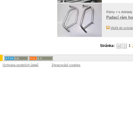
Rámy > s doklady
Padací rám hor
Vložit do schrá
Stránka:
1
Ochrana osobních údajů
Zpracování cookies