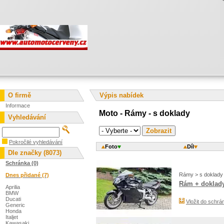
O firmě
Výpis nabídek
Informace
Moto - Rámy - s doklady
Vyhledávání
Pokročilé vyhledávání
Foto
Díl
Dle značky (8073)
Schránka (0)
Rámy > s doklady
Dnes přidané (7)
Rám + doklady
Aprilia
BMW
Ducati
Vložit do schrá
Generic
Honda
Italjet
Kawasaki