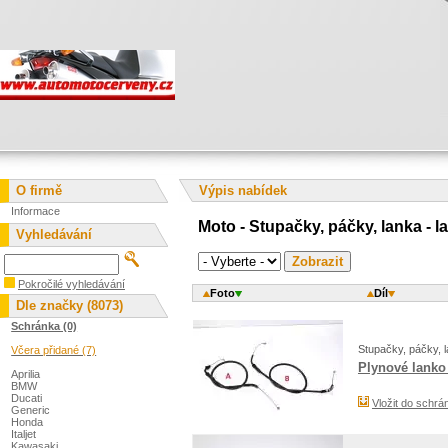
O firmě
Výpis nabídek
Informace
Moto - Stupačky, páčky, lanka - l
Vyhledávání
Pokročilé vyhledávání
Foto
Díl
Dle značky (8073)
Schránka (0)
Stupačky, páčky, l
Včera přidané (7)
Plynové lanko 
Aprilia
BMW
Ducati
Vložit do schrá
Generic
Honda
Italjet
Kawasaki