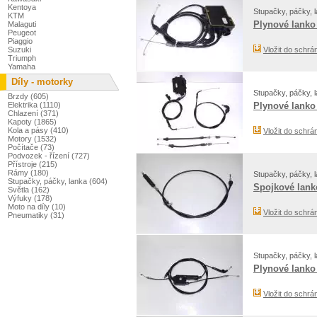
Kentoya
Stupačky, páčky, l
KTM
Plynové lanko
Malaguti
Peugeot
Piaggio
Suzuki
Vložit do schrá
Triumph
Yamaha
Díly - motorky
Stupačky, páčky, l
Brzdy (605)
Elektrika (1110)
Plynové lanko
Chlazení (371)
Kapoty (1865)
Kola a pásy (410)
Vložit do schrá
Motory (1532)
Počítače (73)
Podvozek - řízení (727)
Přístroje (215)
Rámy (180)
Stupačky, páčky, l
Stupačky, páčky, lanka (604)
Spojkové lanko
Světla (162)
Výfuky (178)
Moto na díly (10)
Vložit do schrá
Pneumatiky (31)
Stupačky, páčky, l
Plynové lanko
Vložit do schrá