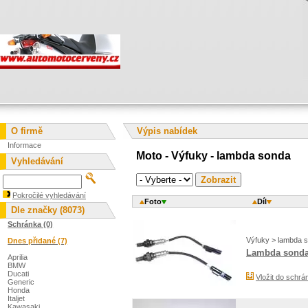
O firmě
Výpis nabídek
Informace
Moto - Výfuky - lambda sonda
Vyhledávání
Pokročilé vyhledávání
Foto
Díl
Dle značky (8073)
Schránka (0)
Výfuky > lambda 
Dnes přidané (7)
Lambda sonda
Aprilia
BMW
Ducati
Vložit do schrá
Generic
Honda
Italjet
Kawasaki