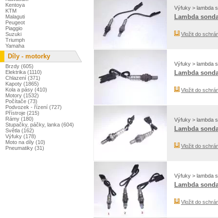
Kentoya
Výfuky > lambda 
KTM
Lambda sonda
Malaguti
Peugeot
Piaggio
Suzuki
Vložit do schrá
Triumph
Yamaha
Díly - motorky
Výfuky > lambda 
Brzdy (605)
Elektrika (1110)
Lambda sonda
Chlazení (371)
Kapoty (1865)
Kola a pásy (410)
Vložit do schrá
Motory (1532)
Počítače (73)
Podvozek - řízení (727)
Přístroje (215)
Rámy (180)
Výfuky > lambda 
Stupačky, páčky, lanka (604)
Lambda sond
Světla (162)
Výfuky (178)
Moto na díly (10)
Vložit do schrá
Pneumatiky (31)
Výfuky > lambda 
Lambda sonda
Vložit do schrá